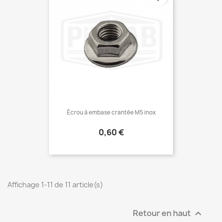
Écrou à embase crantée M5 inox
Prix
0,60 €
Affichage 1-11 de 11 article(s)
Retour en haut
