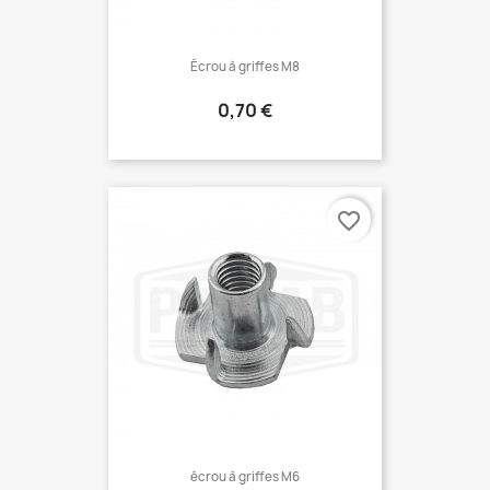
Écrou à griffes M8
Prix
0,70 €
favorite_border
écrou à griffes M6