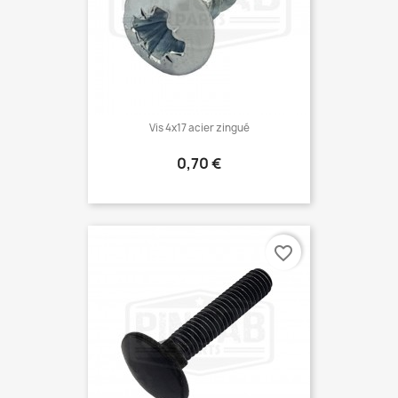
Vis 4x17 acier zingué
Prix
0,70 €
favorite_border