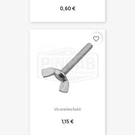
Prix
0,60 €
favorite_border
Vis oreilles 6x40
Prix
1,15 €