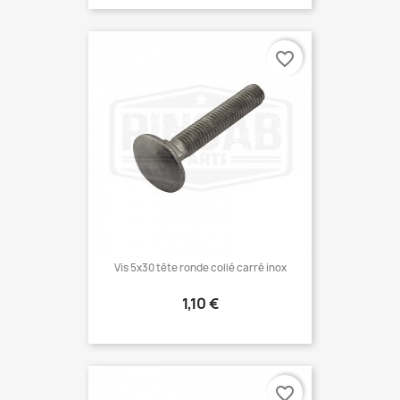
favorite_border
Vis 5x30 tête ronde collé carré inox
Prix
1,10 €
favorite_border