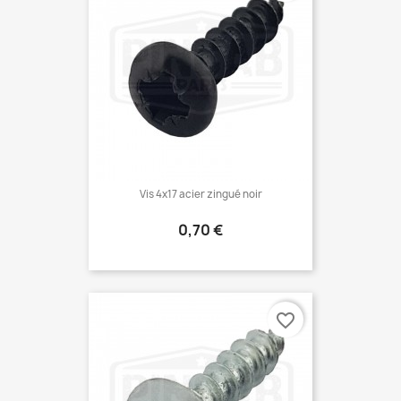
Vis 4x17 acier zingué noir
Prix
0,70 €
favorite_border