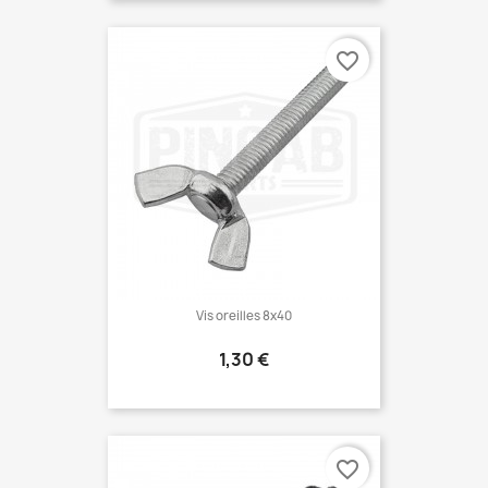
favorite_border
Vis oreilles 8x40
Prix
1,30 €
favorite_border