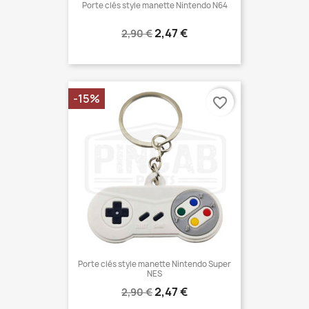
Porte clés style manette Nintendo N64
Prix
Prix
2,47 €
2,90 €
normal
-15%
favorite_border
Porte clés style manette Nintendo Super
NES
Prix
Prix
2,47 €
2,90 €
normal