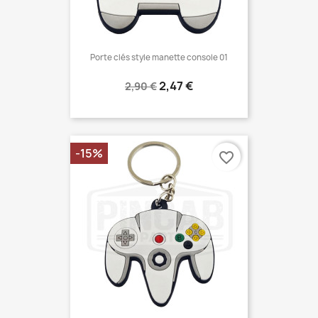
Porte clés style manette console 01
Prix
Prix
2,47 €
2,90 €
normal
-15%
favorite_border