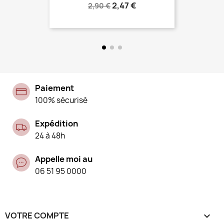
Prix
Prix
2,47 €
2,90 €
normal
Paiement
100% sécurisé
Expédition
24 à 48h
Appelle moi au
06 51 95 0000
VOTRE COMPTE
