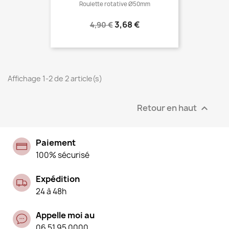
Roulette rotative Ø50mm
Prix
Prix
3,68 €
4,90 €
normal
Affichage 1-2 de 2 article(s)
Retour en haut

Paiement
100% sécurisé
Expédition
24 à 48h
Appelle moi au
06 51 95 0000