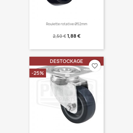
Roulette rotative Ø52mm
Prix
Prix
1,88 €
2,50 €
normal
DESTOCKAGE
favorite_border
-25%