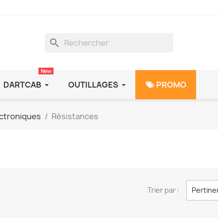
search
New
DARTCAB
OUTILLAGES
PROMO
ctroniques
Résistances
Trier par :
Pertine