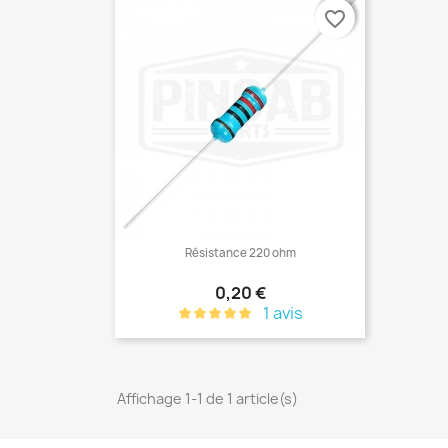
favorite_border
favorite_border
Résistance 220 ohm
Prix
0,20 €
1 avis
Affichage 1-1 de 1 article(s)