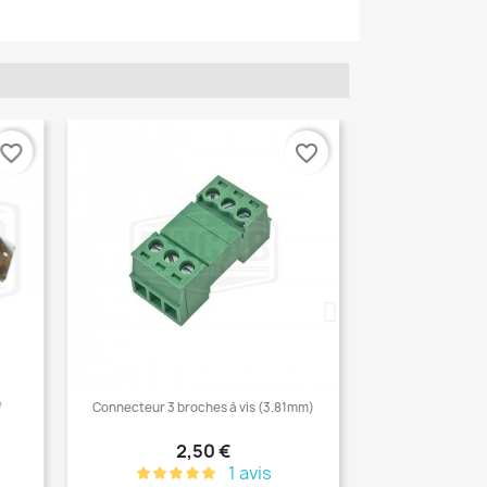
orite_border
favorite_border
Connecteur 3 broches à vis (3.81mm)
Prix
2,50 €
1 avis