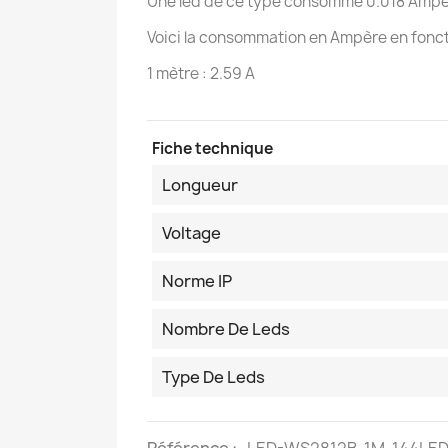
Une led de ce type consomme 0.018 Ampè
Voici la consommation en Ampère en fonct
1 mètre : 2.59 A
Fiche technique
Longueur
Voltage
Norme IP
Nombre De Leds
Type De Leds