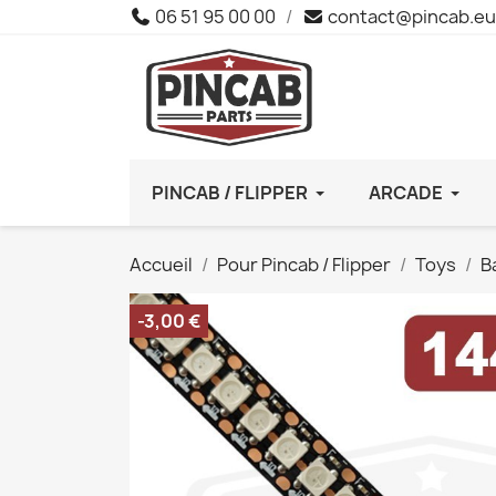
06 51 95 00 00
/
contact@pincab.eu
PINCAB / FLIPPER
ARCADE
Accueil
Pour Pincab / Flipper
Toys
B
-3,00 €