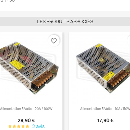
S-IP30
LES PRODUITS ASSOCIÉS
favorite_border
fav
Alimentation 5 Volts - 20A / 100W
Alimentation 5 Volts - 10A / 50W
Prix
Prix
28,90 €
17,90 €
2 avis