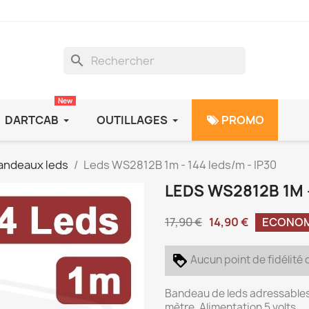
search
New
DARTCAB
OUTILLAGES
PROMO
andeaux leds
Leds WS2812B 1m - 144 leds/m - IP30
LEDS WS2812B 1M -
17,90 €
14,90 €
ECONOMI
Aucun point de fidélité 
Bandeau de leds adressables
mètre. Alimentation 5 volts.