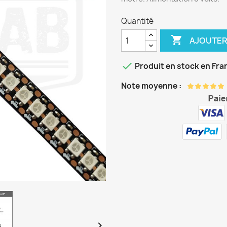
Quantité

AJOUTER

Produit en stock en Fra
Note moyenne :
