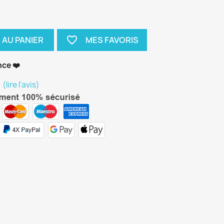
favorite_border
 AU PANIER
nce ❤️
(lire l'avis)