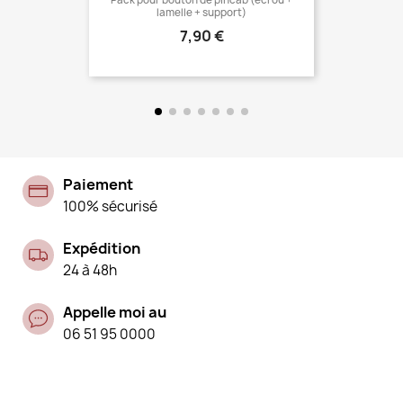
Pack pour bouton de pincab (écrou +
lamelle + support)
Prix
7,90 €
Paiement
100% sécurisé
Expédition
24 à 48h
Appelle moi au
06 51 95 0000