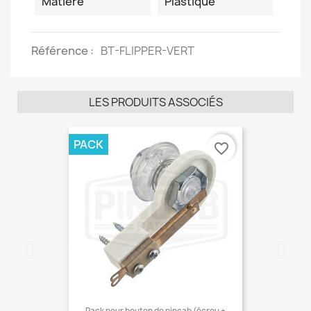
Matière
Plastique
Référence
BT-FLIPPER-VERT
LES PRODUITS ASSOCIÉS
PACK
favorite_border