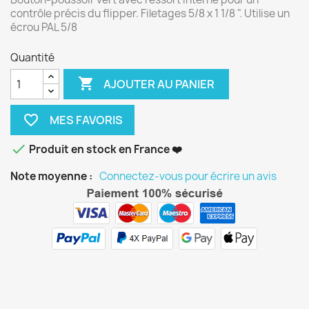
contrôle précis du flipper. Filetages 5/8 x 1 1/8 ". Utilise un
écrou PAL 5/8
Quantité

AJOUTER AU PANIER
favorite_border

Produit en stock en France ❤️
Note moyenne :
Connectez-vous pour écrire un avis