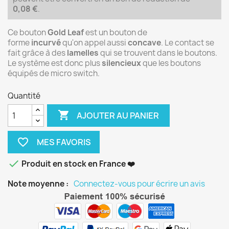
0,08 €
.
Ce bouton
Gold Leaf
est un bouton de
forme
incurvé
qu'on appel aussi
concave
. Le contact se
fait grâce à des
lamelles
qui se trouvent dans le boutons.
Le système est donc plus
silencieux
que les boutons
équipés de micro switch.
Quantité

AJOUTER AU PANIER
favorite_border

Produit en stock en France ❤️
Note moyenne :
Connectez-vous pour écrire un avis