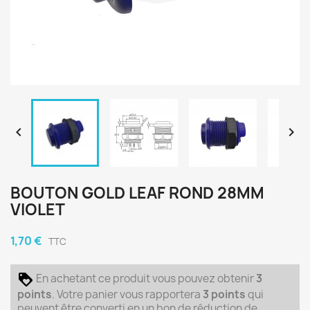


BOUTON GOLD LEAF ROND 28MM
VIOLET
1,70 €
TTC
En achetant ce produit vous pouvez obtenir
3
points
. Votre panier vous rapportera
3
points
qui
peuvent être converti en un bon de réduction de