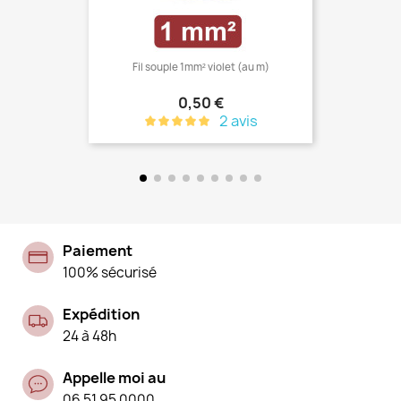
Fil souple 1mm² violet (au m)
Prix
0,50 €
2 avis
Paiement
100% sécurisé
Expédition
24 à 48h
Appelle moi au
06 51 95 0000