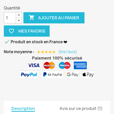
Quantité

AJOUTER AU PANIER
favorite_border

Produit en stock en France ❤️
Note moyenne :
(lire l'avis)
Description
Avis sur ce produit (1)