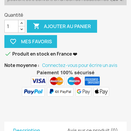
Quantité

AJOUTER AU PANIER
favorite_border

Produit en stock en France ❤️
Note moyenne :
Connectez-vous pour écrire un avis
Description
Avis sur ce produit (0)