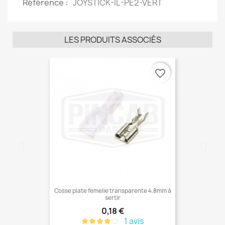
Référence
JOYSTICK-IL-PE2-VERT
LES PRODUITS ASSOCIÉS
favorite_border
Cosse plate femelle transparente 4.8mm à
sertir
Prix
0,18 €
1 avis