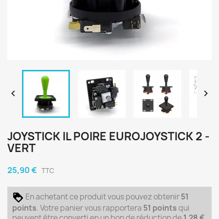


JOYSTICK IL POIRE EUROJOYSTICK 2 -
VERT
25,90 €
TTC
En achetant ce produit vous pouvez obtenir
51
points
. Votre panier vous rapportera
51
points
qui
peuvent être converti en un bon de réduction de
1,28 €
.