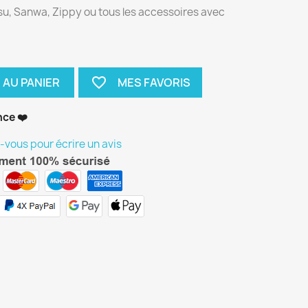
su, Sanwa, Zippy ou tous les accessoires avec
favorite_border
 AU PANIER
nce ❤️
vous pour écrire un avis