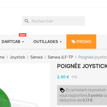
search
New
DARTCAB
OUTILLAGES
PROMO
rne
Joystick
Sanwa
Sanwa JLF-TP
Poignée joysti
POIGNÉE JOYSTIC
2,90 €
TTC
En achetant ce produit
vous rapportera
5
points
qu
réduction de
0,13 €
.