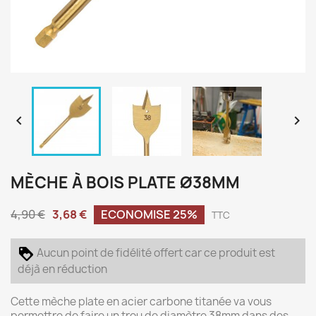


MÈCHE À BOIS PLATE Ø38MM
4,90 €
3,68 €
ECONOMISE 25%
TTC
Aucun point de fidélité offert car ce produit est
déjà en réduction
Cette mèche plate en acier carbone titanée va vous
permettre de faire un trou de diamètre 38mm dans des