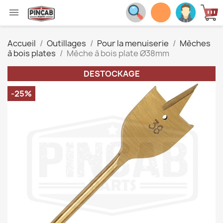

Accueil
Outillages
Pour la menuiserie
Mèches
à bois plates
Mèche à bois plate Ø38mm
DESTOCKAGE
-25%