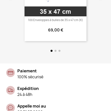
100 Enveloppes à bulles de 35 x 47 cm (K)
Prix
69,00 €
Paiement
100% sécurisé
Expédition
24 à 48h
Appelle moi au