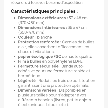
répondre à tous vos besoins d’expédition.
Caractéristiques principales :
Dimensions extérieures :
37 x 48 cm
(370×480 mm)
Dimensions intérieures :
35 x 47 cm
(350×470 mm)
Couleur :
blanche
Protection renforcée :
Garnies de bulles
d’air, elles absorbent efficacement les
chocs et vibrations.
papier écologique FSC
de haute qualité
Film à bulles
en polyéthylène LDPE
Fermeture sécurisée :
Bande auto-
adhésive pour une fermeture rapide et
hermétique.
Légèreté :
Réduit les frais de port tout en
garantissant une protection optimale.
Dimensions variées :
Disponibles en
plusieurs tailles pour s’adapter à vos
différents besoins (livres, petits objets
électroniques, bijoux, etc.).